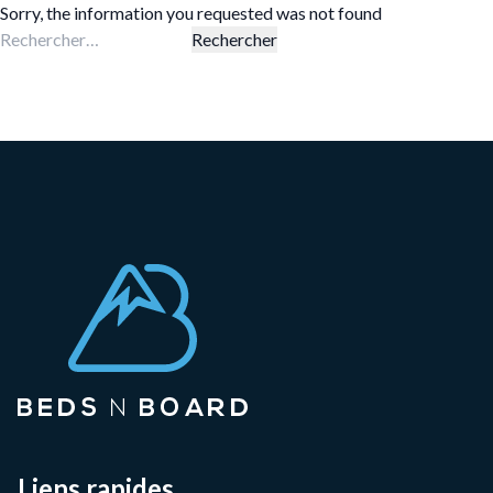
Sorry, the information you requested was not found
Rechercher :
Liens rapides